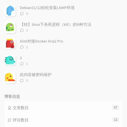
门
新
机
文
评
文
Debian11/12轻松安装LNMP环境
章
论
章
评
3
论
数：
【转】linux下杀死进程（kill）的N种方法
评
2
论
数：
Alist对接Docker Aria2 Pro
评
2
论
数：
3
评
1
论
数：
此内容被密码保护
评
0
论
数：
博客信息
文章数目
57
评论数目
12