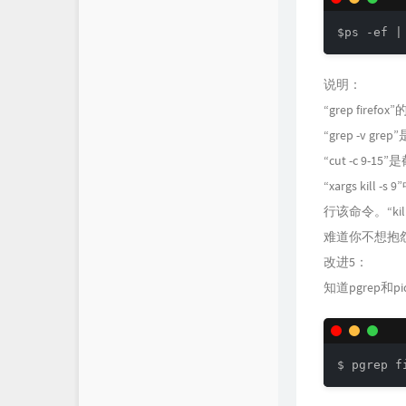
说明：
“grep fir
“grep -v 
“cut -c 
“xargs ki
行该命令。“ki
难道你不想抱
改进5：
知道pgrep