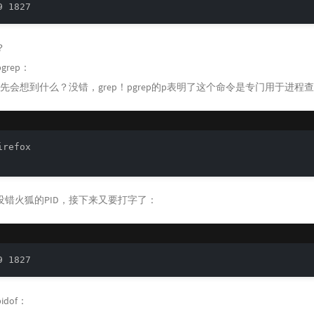
？
grep：
p首先会想到什么？没错，grep！pgrep的p表明了这个命令是专门用于进程查
refox

没错火狐的PID，接下来又要打字了：
dof：