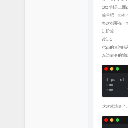
1827则是上面
简单吧，但有个
每次都要在一
进阶篇：
改进1：
把ps的查询结
左边命令的输
$ ps -ef 
smx      
这次就清爽了