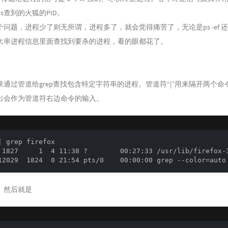
ps查到的火狐的PID。
问题，进程少了则无所谓，进程多了，就会觉得痛苦了，无论是ps -ef 还是ps
大串进程信息里面查找到要杀的进程，看的眼都花了。
果通过管道给grep查找包含特定字符串的进程。管道符“|”用来隔开两个
出会作为管道符右边命令的输入。
| grep firefox

 1827     1  4 11:38 ?        00:27:33 /usr/lib/firefox-3
。然后就是