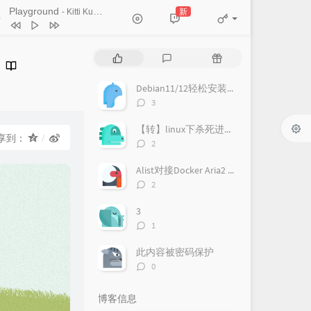
Old Chinese Song
Chookiat Sakveerakul / August Band
新
- Kitti Kuremanee
A Smile That I Would Never See
ain
Kitti Kuremanee
Playground
Kitti Kuremanee
热
最
随
Old Chinese Song
Kitti Kuremanee
门
新
机
淤青
刘昊霖
文
评
文
Debian11/12轻松安装LNMP环境
章
论
章
我可以坐你旁边吗
厘小白
评
3
论
For You To Be Here
Tom Rosenthal
数：
【转】linux下杀死进程（kill）的N种方法
享到：
评
情人知己
叶蒨文
2
论
当初就不该学php
黄灰红
数：
Alist对接Docker Aria2 Pro
评
2
论
数：
3
评
1
论
数：
此内容被密码保护
评
0
论
数：
博客信息