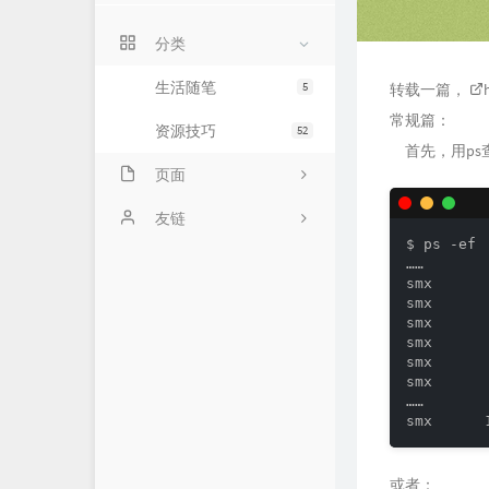
分类
生活随笔
5
转载一篇，
常规篇：
资源技巧
52
首先，用ps
页面
时光机
友链
$ ps -ef

关于我
Cody
……

smx      
smx      
Quattroporte
smx      
smx      
smx      
smx      
……

或者：