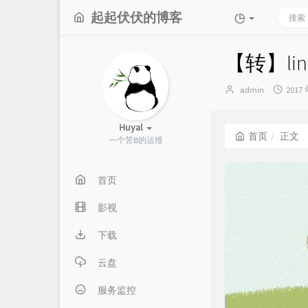
起起伏伏的博客
【转】li
博
发
admin
2017 
主：
布
时
间：
Huyal
首页
正文
一个苦B的运维
首页
影视
下载
云盘
服务监控