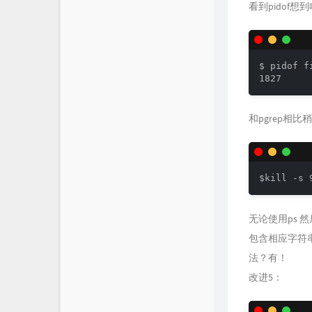
看到pidof想到
$ pidof fi
和pgrep相
无论使用ps 
包含相应字符
法？有！
改进5：