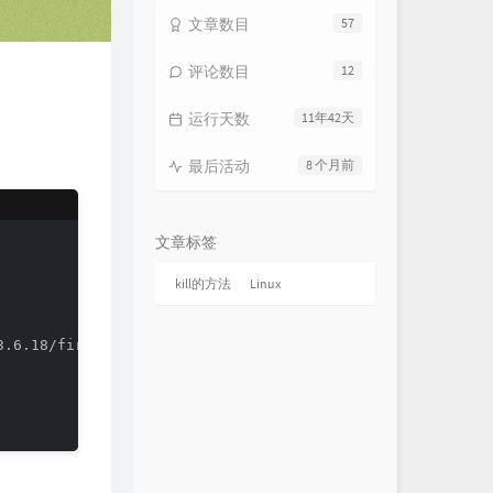
文章数目
57
评论数目
12
运行天数
11年42天
最后活动
8 个月前
文章标签
kill的方法
Linux
.6.18/firefox-bin
