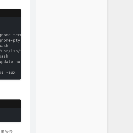
nome-terminal

nome-pty-helper

ash

usr/lib/firefox-3.6.18/firefox-bin

ash

pdate-notifier

用见附录。