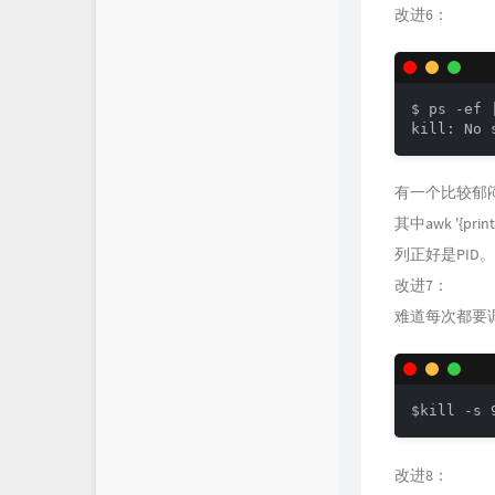
改进6：
$ ps -ef 
有一个比较郁
其中awk '{
列正好是PID。
改进7：
难道每次都要调用
改进8：