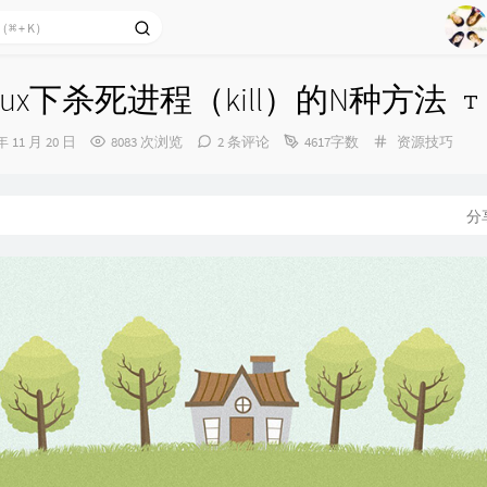
2
Ag
3
nux下杀死进程（kill）的N种方法
4
5
分
年 11 月 20 日
8083 次浏览
2 条评论
4617字数
资源技巧
6
类：
7
分
8
9