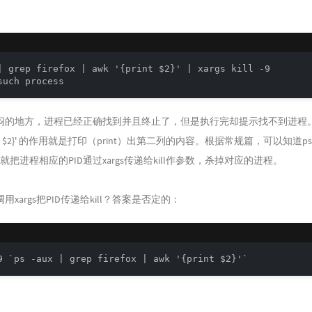
| grep firefox | awk '{print $2}' | xargs kill -9

闷的地方，进程已经正确找到并且终止了，但是执行完却提示找不到进程
print $2}' 的作用就是打印（print）出第二列的内容。根据常规篇，可以知道
就把进程相应的PID通过xargs传递给kill作参数，杀掉对应的进程。
xargs把PID传递给kill？答案是否定的：