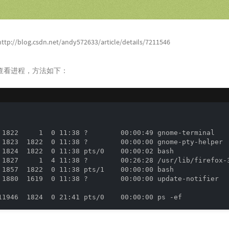
http://blog.csdn.net/andy572633/article/details/7211546
查看进程，方法如下：
 1822     1  0 11:38 ?        00:00:49 gnome-terminal

 1823  1822  0 11:38 ?        00:00:00 gnome-pty-helper

 1824  1822  0 11:38 pts/0    00:00:02 bash

 1827     1  4 11:38 ?        00:26:28 /usr/lib/firefox-3
 1857  1822  0 11:38 pts/1    00:00:00 bash

 1880  1619  0 11:38 ?        00:00:00 update-notifier
