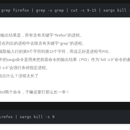
efox”的输出结果是，所有含有关键字“firefox”的进程。
grep”是在列出的进程中去除含有关键字“grep”的进程。
9-15”是截取输入行的第9个字符到第15个字符，而这正好是进程号PID。
ll -s 9”中的xargs命令是用来把前面命令的输出结果（PID）作为“kill -s 9”命
ll -s 9”会强行杀掉指定进程。
怨点什么？没错太长了
和pidof两个命令，干嘛还要打那么长一串！