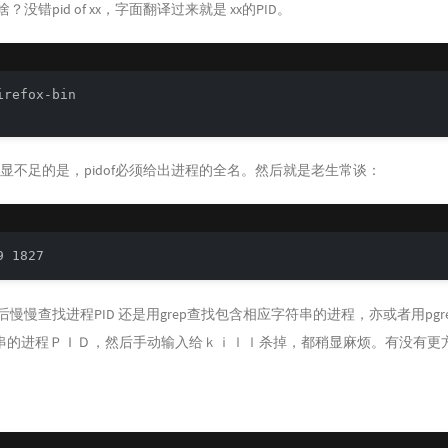
啥？没错pid of xx，字面翻译过来就是 xx的PID。
refox-bin

比稍显不足的是，pidof必须给出进程的全名。然后就是老生常谈：
然后慢慢查找进程PID 还是用grep查找包含相应字符串的进程，亦或者用pgr
串的进程ＰＩＤ，然后手动输入给ｋｉｌｌ杀掉，都稍显麻烦。有没有更