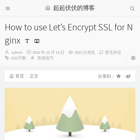
起起伏伏的博客
How to use Let’s Encrypt SSL for N
ginx
博
发
admin
2016 年 10 月 14 日
2933 次浏览
暂无评论
主：
布
分
1315字数
资源技巧
时
类：
间：
首页
正文
分享到：