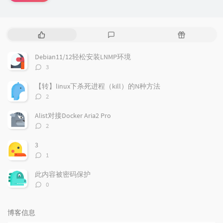
热
最
随
门
新
机
文
评
文
Debian11/12轻松安装LNMP环境
章
论
章
评
3
论
数：
【转】linux下杀死进程（kill）的N种方法
评
2
论
数：
Alist对接Docker Aria2 Pro
评
2
论
数：
3
评
1
论
数：
此内容被密码保护
评
0
论
数：
博客信息