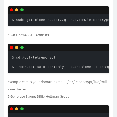
4.Set Up the SSL Certificate
$ cd /opt/letsencrypt

example.com is your domain name!!!! /etc/letsencrypt/live/ will
save the pem.
5.Generate Strong Diffie-Hellman Group