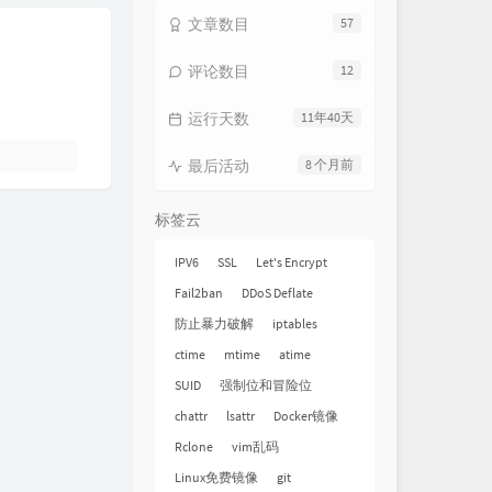
文章数目
57
评论数目
12
运行天数
11年40天
最后活动
8 个月前
标签云
IPV6
SSL
Let's Encrypt
Fail2ban
DDoS Deflate
防止暴力破解
iptables
ctime
mtime
atime
SUID
强制位和冒险位
chattr
lsattr
Docker镜像
Rclone
vim乱码
Linux免费镜像
git