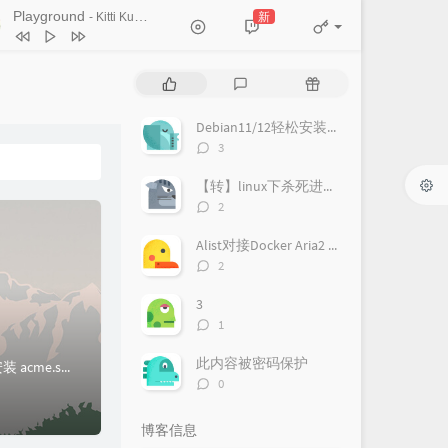
Ticket (Day Trip)
Playground
新
- Kitti Kuremanee
Chookiat Sakveerakul / August Band
A Smile That I Would Never See
ain
Kitti Kuremanee
Playground
Kitti Kuremanee
热
最
随
门
新
机
Old Chinese Song
Kitti Kuremanee
文
评
文
Debian11/12轻松安装LNMP环境
淤青
刘昊霖
章
论
章
评
3
论
我可以坐你旁边吗
厘小白
数：
【转】linux下杀死进程（kill）的N种方法
For You To Be Here
Tom Rosenthal
评
2
论
情人知己
叶蒨文
数：
Alist对接Docker Aria2 Pro
当初就不该学php
黄灰红
评
2
论
数：
3
评
1
论
数：
此内容被密码保护
acme.sh 实现了 acme 协议, 可以从 letsencrypt 生成免费的证书, 配置和管理相当方便.1. 安装 acme.sh安装很简单, 一...
评
0
论
数：
博客信息