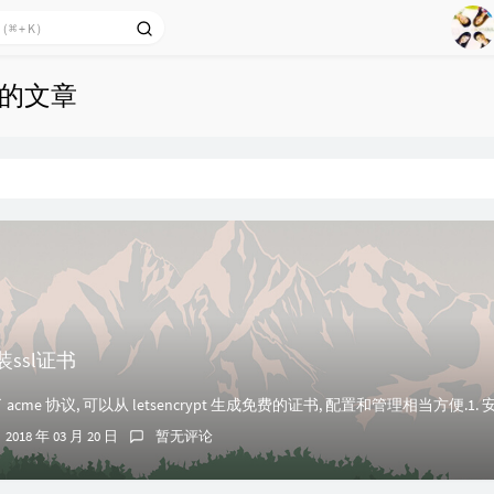
1
2
Ag
3
 下的文章
4
5
6
7
8
9
安装ssl证书
2018 年 03 月 20 日
暂无评论