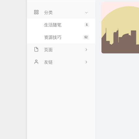
分类
生活随笔
5
资源技巧
52
页面
时光机
友链
关于我
Cody
Quattroporte