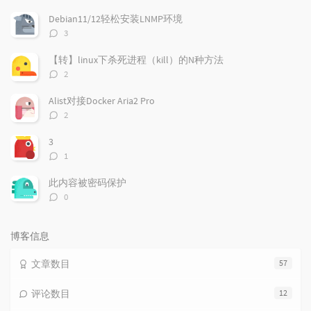
门
新
机
文
评
文
Debian11/12轻松安装LNMP环境
章
论
章
评
3
论
数：
【转】linux下杀死进程（kill）的N种方法
评
2
论
数：
Alist对接Docker Aria2 Pro
评
2
论
数：
3
评
1
论
数：
此内容被密码保护
评
0
论
数：
博客信息
文章数目
57
评论数目
12