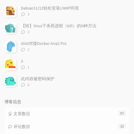
门
新
机
文
评
文
Debian11/12轻松安装LNMP环境
章
论
章
评
3
论
数：
【转】linux下杀死进程（kill）的N种方法
评
2
论
数：
Alist对接Docker Aria2 Pro
评
2
论
数：
3
评
1
论
数：
此内容被密码保护
评
0
论
数：
博客信息
文章数目
57
评论数目
12