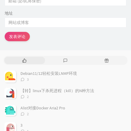
地址
发表评论
热
最
随
门
新
机
文
评
文
Debian11/12轻松安装LNMP环境
章
论
章
评
3
论
数：
【转】linux下杀死进程（kill）的N种方法
评
2
论
数：
Alist对接Docker Aria2 Pro
评
2
论
数：
3
评