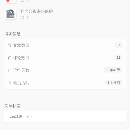
1
论
数：
此内容被密码保护
评
0
论
数：
博客信息
文章数目
57
评论数目
12
运行天数
11年41天
最后活动
8 个月前
文章标签
vim乱码
vim