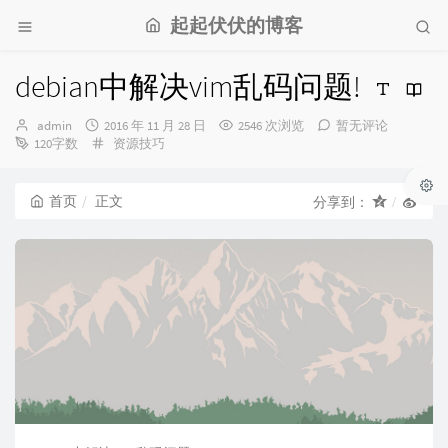
起起伏伏的博客
debian中解决vim乱码问题!
博
发
admin
2016 年 11 月 28 日
2546 次浏览
暂无评论
主：
布
分
120字数
资源技巧
时
类：
间：
首页
正文
分享到：